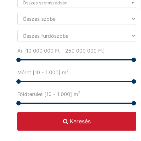
Összes szomszédság
Ár [
10 000 000 Ft
-
250 000 000 Ft
]
2
Méret [
10
-
1 000
] m
2
Földterület [
10
-
1 000
] m
Keresés