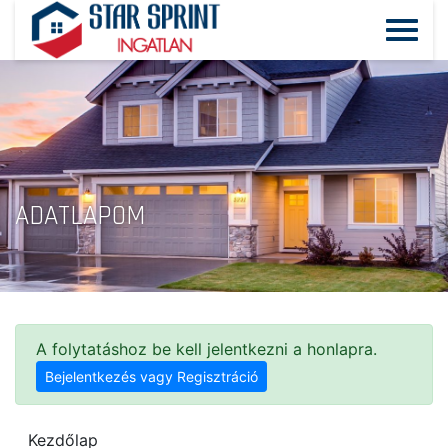
ADATLAPOM
A folytatáshoz be kell jelentkezni a honlapra.
Bejelentkezés vagy Regisztráció
Kezdőlap