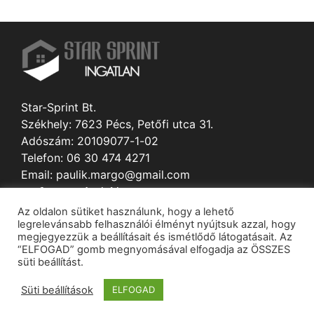
Star-Sprint Bt.
Székhely: 7623 Pécs, Petőfi utca 31.
Adószám: 20109077-1-02
Telefon: 06 30 474 4271
Email: paulik.margo@gmail.com
Információk
Az oldalon sütiket használunk, hogy a lehető
Kapcsolat
legrelevánsabb felhasználói élményt nyújtsuk azzal, hogy
Adatvédelmi nyilatkozat
megjegyezzük a beállításait és ismétlődő látogatásait. Az
“ELFOGAD” gomb megnyomásával elfogadja az ÖSSZES
Impresszum és Jogi nyilatkozat
süti beállítást.
Adatvédelmi irányelvek
Süti beállítások
ELFOGAD