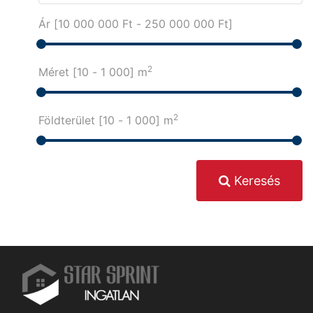
Ár [
10 000 000 Ft
-
250 000 000 Ft
]
2
Méret [
10
-
1 000
] m
2
Földterület [
10
-
1 000
] m
Keresés