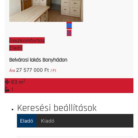
összkomfortos
Eladó
Belvárosi lakás Bonyhádon
27 577 000 Ft
Ára
/ Ft
2
63 m
1
Keresési beállítások
Eladó
Kiadó