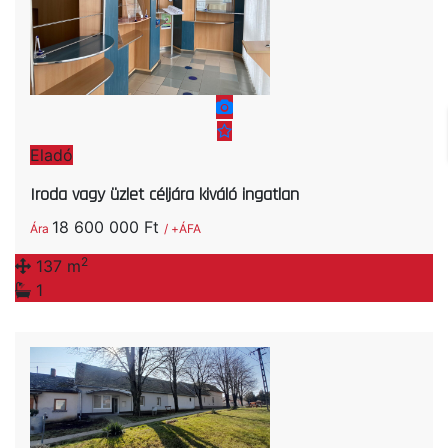
Eladó
Iroda vagy üzlet céljára kiváló ingatlan
18 600 000 Ft
Ára
/ +ÁFA
2
137 m
1