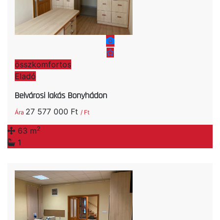
összkomfortos
Eladó
Belvárosi lakás Bonyhádon
27 577 000 Ft
Ára
/ Ft
2
63 m
1