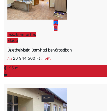
összkomfortos
Eladó
Üzlethelyiség Bonyhád belvárosában
26 944 500 Ft
Ára
/ +ÁFA
2
95 m
1