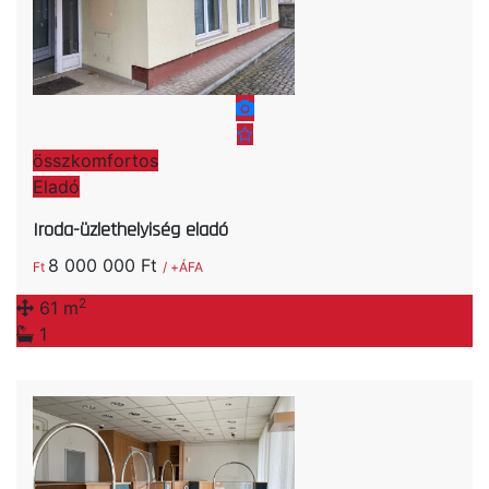
összkomfortos
Eladó
Iroda-üzlethelyiség eladó
8 000 000 Ft
Ft
/ +ÁFA
2
61 m
1