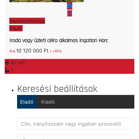
összkomfortos
Eladó
Iroda vagy üzleti célra alkalmas ingatlan Harc
10 120 000 Ft
Ára
/ +ÁFA
2
87 m
1
Keresési beállítások
Eladó
Kiadó