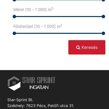
2
Méret [
10
-
1 000
] m
2
Földterület [
10
-
1 000
] m
Keresés
Star-Sprint Bt.
Székhely: 7623 Pécs, Petőfi utca 31.