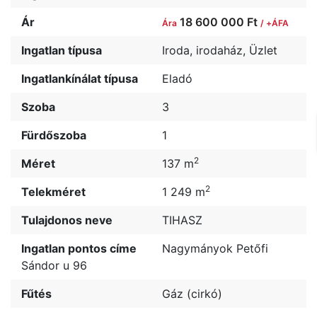
Ár
18 600 000 Ft
Ára
/ +ÁFA
Ingatlan típusa
Iroda, irodaház
,
Üzlet
Ingatlankínálat típusa
Eladó
Szoba
3
Fürdőszoba
1
2
Méret
137 m
2
Telekméret
1 249 m
Tulajdonos neve
TIHASZ
Ingatlan pontos címe
Nagymányok Petőfi
Sándor u 96
Fűtés
Gáz (cirkó)