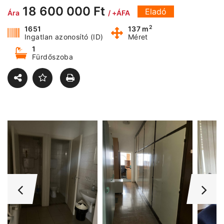
18 600 000 Ft
Eladó
Ára
/ +ÁFA
2
1651
137 m
Ingatlan azonosító (ID)
Méret
1
Fürdőszoba