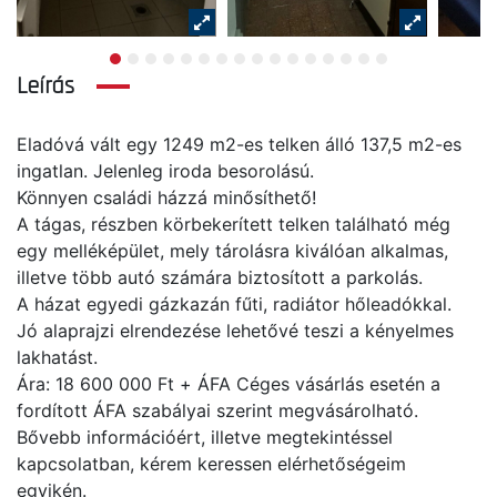
Leírás
Eladóvá vált egy 1249 m2-es telken álló 137,5 m2-es
ingatlan. Jelenleg iroda besorolású.
Könnyen családi házzá minősíthető!
A tágas, részben körbekerített telken található még
egy melléképület, mely tárolásra kiválóan alkalmas,
illetve több autó számára biztosított a parkolás.
A házat egyedi gázkazán fűti, radiátor hőleadókkal.
Jó alaprajzi elrendezése lehetővé teszi a kényelmes
lakhatást.
Ára: 18 600 000 Ft + ÁFA Céges vásárlás esetén a
fordított ÁFA szabályai szerint megvásárolható.
Bővebb információért, illetve megtekintéssel
kapcsolatban, kérem keressen elérhetőségeim
egyikén.