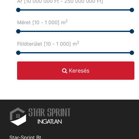
Ár [
10 000 000 Ft
-
250 000 000 Ft
]
2
Méret [
10
-
1 000
] m
2
Földterület [
10
-
1 000
] m
Keresés
Star-Sprint Bt.