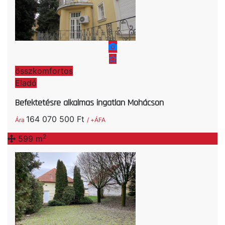
összkomfortos
Eladó
Befektetésre alkalmas ingatlan Mohácson
164 070 500 Ft
Ára
/ +ÁFA
2
599 m