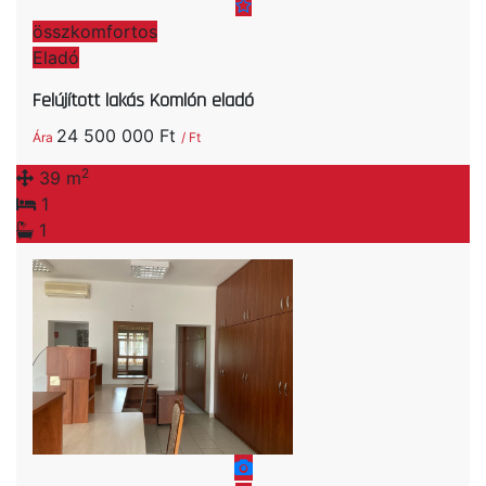
összkomfortos
Eladó
Felújított lakás Komlón eladó
24 500 000 Ft
Ára
/ Ft
2
39 m
1
1