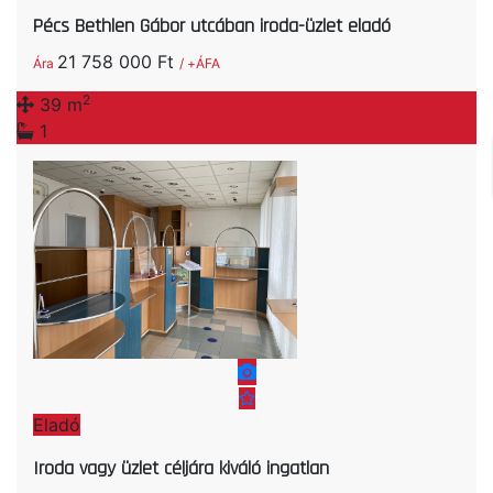
Pécs Bethlen Gábor utcában iroda-üzlet eladó
21 758 000 Ft
Ára
/ +ÁFA
2
39 m
1
Eladó
Iroda vagy üzlet céljára kiváló ingatlan