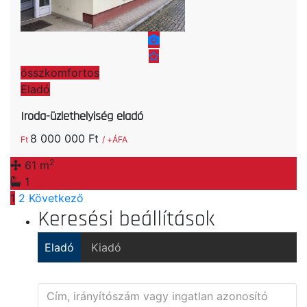
összkomfortos
Eladó
Iroda-üzlethelyiség eladó
8 000 000 Ft
Ft
/ +ÁFA
2
61 m
1
1
2
Következő
Keresési beállítások
Eladó
Kiadó