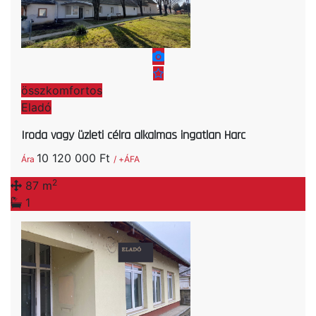
összkomfortos
Eladó
Iroda vagy üzleti célra alkalmas ingatlan Harc
10 120 000 Ft
Ára
/ +ÁFA
2
87 m
1