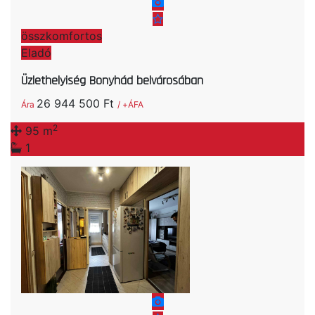
összkomfortos
Eladó
Üzlethelyiség Bonyhád belvárosában
26 944 500 Ft
Ára
/ +ÁFA
2
95 m
1