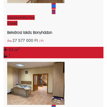
összkomfortos
Eladó
Belvárosi lakás Bonyhádon
27 577 000 Ft
Ára
/ Ft
2
63 m
1