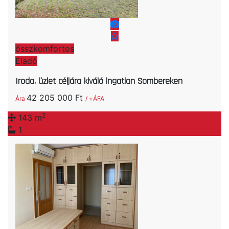
összkomfortos
Eladó
Iroda, üzlet céljára kiváló ingatlan Sombereken
42 205 000 Ft
Ára
/ +ÁFA
2
143 m
1