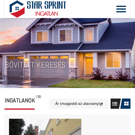
BŐVÍTETT KERESÉS
(13)
INGATLANOK
Ár (magastól az alacsonyig)