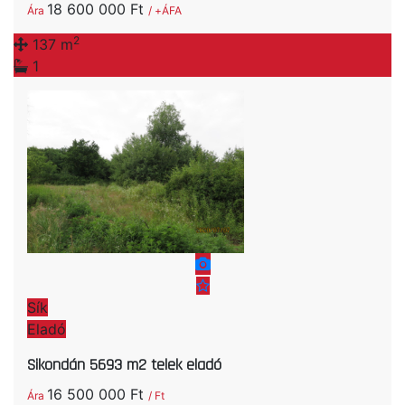
18 600 000 Ft
Ára
/ +ÁFA
2
137 m
1
Sík
Eladó
Sikondán 5693 m2 telek eladó
16 500 000 Ft
Ára
/ Ft