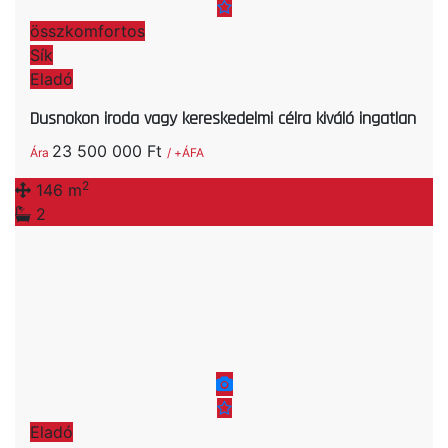
összkomfortos
Sík
Eladó
Dusnokon iroda vagy kereskedelmi célra kiváló ingatlan
23 500 000 Ft
Ára
/ +ÁFA
2
146 m
2
Eladó